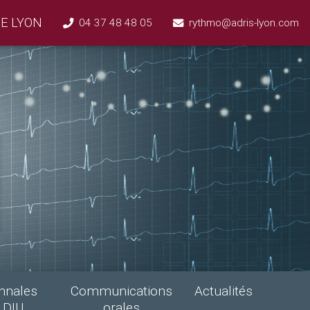
E LYON
04 37 48 48 05
rythmo@adris-lyon.com
nnales
Communications
Actualités
DIU
orales