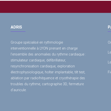
ADRIS
P
Groupe spécialisé en rythmologie
O
interventionnelle à LYON prenant en charge
L
l’ensemble des anomalies du rythme cardiaque :
stimulateur cardiaque, défibrillateur,
L
resynchronisation cardiaque, exploration
électrophysiologique, holter implantable, tilt test,
Fi
ablation par radiofréquence et cryothérapie des
troubles du rythme, cartographie 3D, fermeture
d’auricule.