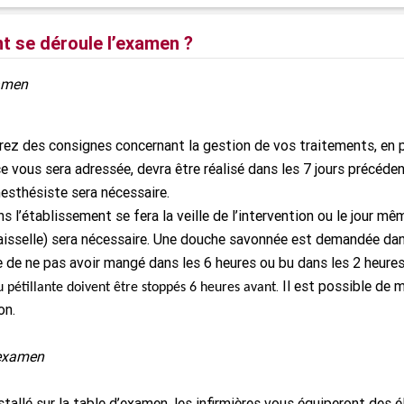
 se déroule l’examen ?
xamen
ez des consignes concernant la gestion de vos traitements, en pa
e vous sera adressée, devra être réalisé dans les 7 jours précéden
esthésiste sera nécessaire.
ns l’établissement se fera la veille de l’intervention ou le jour 
aisselle) sera nécessaire. Une douche savonnée est demandée dans 
e de ne pas avoir mangé dans les 6 heures ou bu dans les 2 heures
. Il est possible de
u pétillante doivent être stoppés 6 heures avant
on.
’examen
stallé sur la table d’examen, les infirmières vous équiperont des