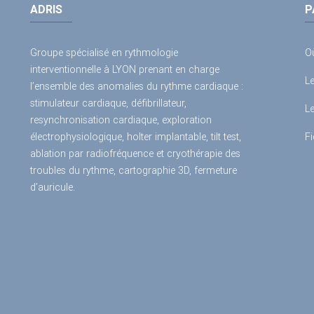
ADRIS
P
Groupe spécialisé en rythmologie
O
interventionnelle à LYON prenant en charge
L
l’ensemble des anomalies du rythme cardiaque :
stimulateur cardiaque, défibrillateur,
L
resynchronisation cardiaque, exploration
électrophysiologique, holter implantable, tilt test,
Fi
ablation par radiofréquence et cryothérapie des
troubles du rythme, cartographie 3D, fermeture
d’auricule.