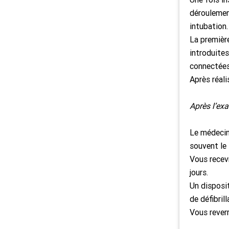
déroulement
intubation.
La première
introduites
connectées 
Après réali
Après l’ex
Le médecin
souvent le 
Vous recevr
jours.
Un disposit
de défibrill
Vous reverr