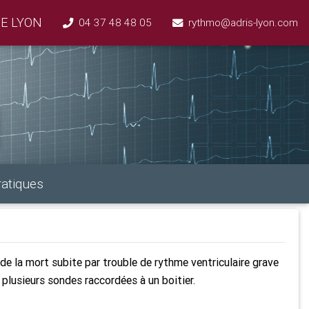
E LYON
04 37 48 48 05
rythmo@adris-lyon.com
ratiques
n de la mort subite par trouble de rythme ventriculaire grave
u plusieurs sondes raccordées à un boitier.