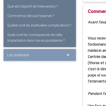
Quel est l’objectif de l’intervention ?
Comment
Comment se déroule l’examen ?
Avant l’e
Quelles sont les éventuelles complications ?
Quels sont les conséquences de cette
Vous recevr
implantation dans ma vie quotidienne ?
l’ordonnanc
médecin an
Les examens
L’entrée da
(thorax et 
c’est-à-dir
pulpe et ea
l’interventi
Pendant l
Une fois in