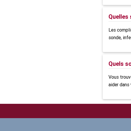
Quelles 
Les complic
sonde,
inf
Quels so
Vous trouv
aider dans 