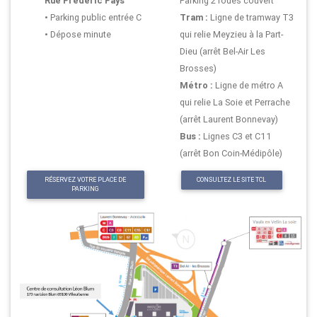
Rue Frédéric Fays
Parking 2 roues couvert
• Parking public entrée C
Tram :
Ligne de tramway T3
• Dépose minute
qui relie Meyzieu à la Part-
Dieu (arrêt Bel-Air Les
Brosses)
Métro :
Ligne de métro A
qui relie La Soie et Perrache
(arrêt Laurent Bonnevay)
Bus :
Lignes C3 et C11
(arrêt Bon Coin-Médipôle)
RÉSERVEZ VOTRE PLACE DE
CONSULTEZ LE SITE TCL
PARKING