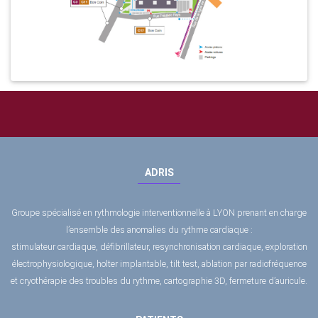
ADRIS
Groupe spécialisé en rythmologie interventionnelle à LYON prenant en charge
l’ensemble des anomalies du rythme cardiaque :
stimulateur cardiaque, défibrillateur, resynchronisation cardiaque, exploration
électrophysiologique, holter implantable, tilt test, ablation par radiofréquence
et cryothérapie des troubles du rythme, cartographie 3D, fermeture d’auricule.