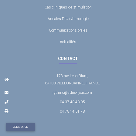
Cas cliniques de stimulation
Annales DIU rythmologie
Communications orales
Actualités
CONTACT
173 rue Léon Blum,
69100 VILLEURBANNE, FRANCE
rythmo@adris-lyon.com
04 37 48 48 05
04 78 14 51 78
CONNEXION