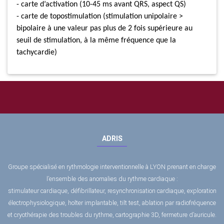
- carte d’activation (10-45 ms avant QRS, aspect QS)
- carte de topostimulation (stimulation unipolaire >
bipolaire à une valeur pas plus de 2 fois supérieure au
seuil de stimulation, à la même fréquence que la
tachycardie)
ADRIS
Groupe spécialisé en rythmologie interventionnelle à LYON prenant en charge
l’ensemble des anomalies du rythme cardiaque :
stimulateur cardiaque, défibrillateur, resynchronisation cardiaque, exploration
électrophysiologique, holter implantable, tilt test, ablation par radiofréquence
et cryothérapie des troubles du rythme, cartographie 3D, fermeture d’auricule.