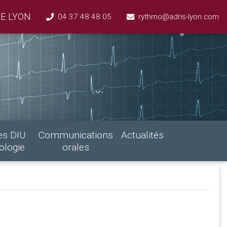
E LYON
04 37 48 48 05
rythmo@adris-lyon.com
es DIU
Communications
Actualités
ologie
orales