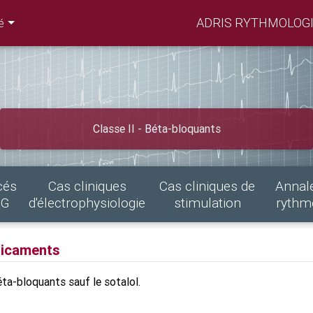
ADRIS RYTHMOLOGI
é
Classe II - Béta-bloquants
cés
Cas cliniques
Cas cliniques de
Annal
CG
d'électrophysiologie
stimulation
rythm
icaments
ta-bloquants sauf le sotalol.