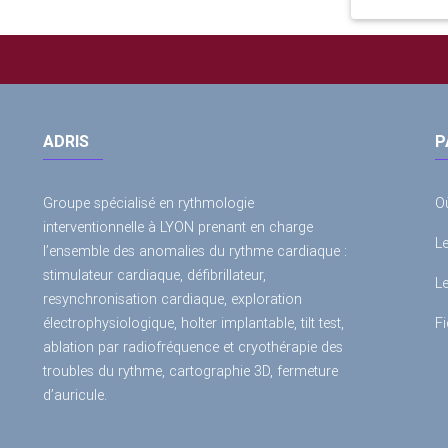
ADRIS
P
Groupe spécialisé en rythmologie
O
interventionnelle à LYON prenant en charge
L
l’ensemble des anomalies du rythme cardiaque :
stimulateur cardiaque, défibrillateur,
L
resynchronisation cardiaque, exploration
électrophysiologique, holter implantable, tilt test,
Fi
ablation par radiofréquence et cryothérapie des
troubles du rythme, cartographie 3D, fermeture
d’auricule.