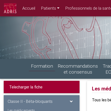
Accueil
Patients
Professionnels de la sant
Formation
Recommandations
Tra
et consensus
E
Les méd
Tous les bé
Classe II - Béta-bloquants
Les médicaments