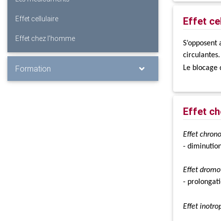
Effet cellulaire
Effet cel
Effet chez l’homme
S’opposent 
circulantes.
Formation
Le blocage 
Effet c
Effet chrono
- diminution
Effet dromo
- prolongat
Effet inotro