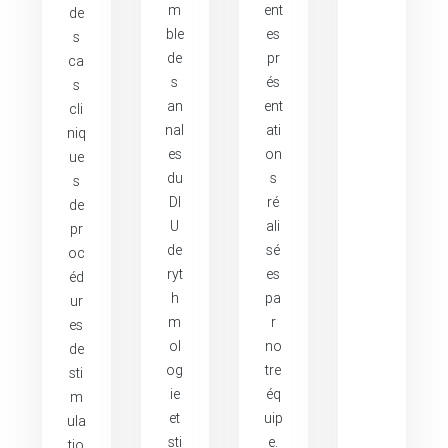
m
ent
de
ble
es
s
de
pr
ca
s
és
s
an
ent
cli
nal
ati
niq
es
on
ue
du
s
s
DI
ré
de
U
ali
pr
de
sé
oc
ryt
es
éd
h
pa
ur
m
r
es
ol
no
de
og
tre
sti
ie
éq
m
et
uip
ula
sti
e.
tio