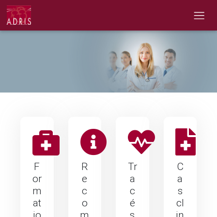
F
R
Tr
C
or
e
a
a
m
c
c
s
at
o
é
cl
io
m
s
in