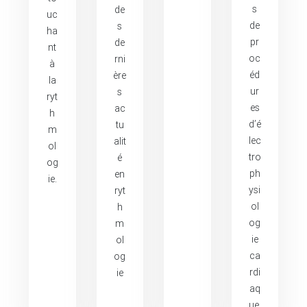
s
de
uc
de
s
ha
pr
de
nt
oc
rni
à
éd
ère
la
ur
s
ryt
es
ac
h
d’é
tu
m
lec
alit
ol
tro
é
og
ph
en
ie.
ysi
ryt
ol
h
og
m
ie
ol
ca
og
rdi
ie
aq
ue.