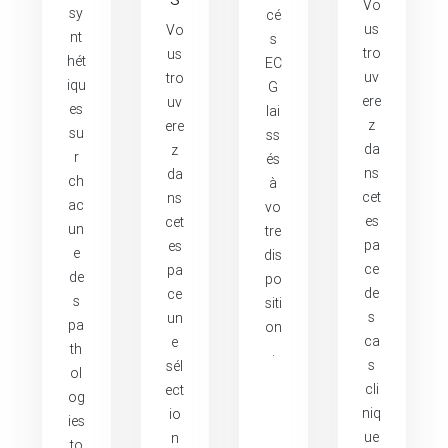
Vo
sy
cé
us
Vo
nt
s
tro
us
hét
EC
uv
tro
iqu
G
ere
uv
es
lai
z
ere
su
ss
da
z
r
és
ns
da
ch
à
cet
ns
ac
vo
es
cet
un
tre
pa
es
e
dis
ce
pa
de
po
de
ce
s
siti
s
un
pa
on
ca
e
th
.
s
sél
ol
cli
ect
og
niq
io
ies
ue
n
to