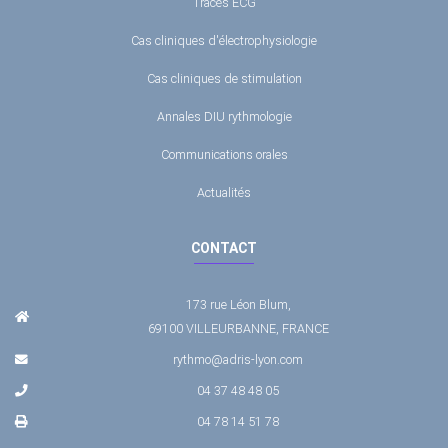
Tracés ECG
Cas cliniques d'électrophysiologie
Cas cliniques de stimulation
Annales DIU rythmologie
Communications orales
Actualités
CONTACT
173 rue Léon Blum,
69100 VILLEURBANNE, FRANCE
rythmo@adris-lyon.com
04 37 48 48 05
04 78 14 51 78