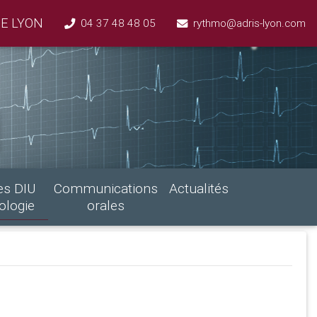
E LYON
04 37 48 48 05
rythmo@adris-lyon.com
es DIU
Communications
Actualités
ologie
orales